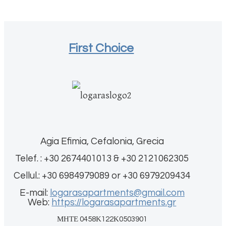
First Choice
Agia Efimia, Cefalonia, Grecia
Telef. : +30 2674401013 & +30 2121062305
Cellul.: +30 6984979089 or +30 6979209434
E-mail:
logarasapartments@gmail.com
Web:
https://logarasapartments.gr
ΜΗΤΕ 0458Κ122Κ0503901